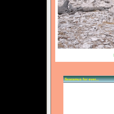
Scaramus for ever...